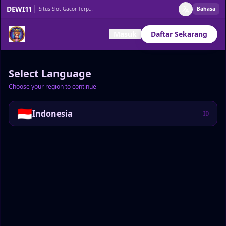
DEWI11
Situs Slot Gacor Terpercaya
Bahasa
Masuk
Daftar Sekarang
Select Language
Choose your region to continue
🇮🇩
Indonesia
ID