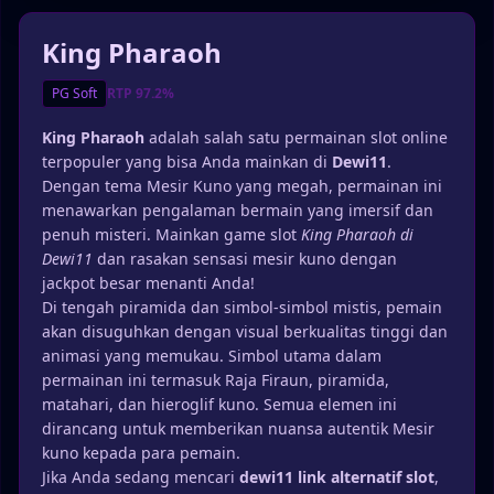
▶
King Pharaoh
PG Soft
RTP 97.2%
King Pharaoh
adalah salah satu permainan slot online
terpopuler yang bisa Anda mainkan di
Dewi11
.
Dengan tema Mesir Kuno yang megah, permainan ini
menawarkan pengalaman bermain yang imersif dan
penuh misteri. Mainkan game slot
King Pharaoh di
Dewi11
dan rasakan sensasi mesir kuno dengan
jackpot besar menanti Anda!
Di tengah piramida dan simbol-simbol mistis, pemain
akan disuguhkan dengan visual berkualitas tinggi dan
animasi yang memukau. Simbol utama dalam
permainan ini termasuk Raja Firaun, piramida,
matahari, dan hieroglif kuno. Semua elemen ini
dirancang untuk memberikan nuansa autentik Mesir
kuno kepada para pemain.
Jika Anda sedang mencari
dewi11 link alternatif slot
,