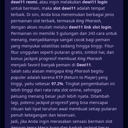
dewi11 resmi
, atau ingin melakukan
dewi11 login
untuk bermain, maka
slot dewi11
adalah tempat
terbaik. Di sini, Anda bisa menemukan berbagai jenis
permainan slot terbaik, termasuk
King Pharaoh
,
dengan akses mudah melalui
dewi11 link slot login
.
Permainan ini memiliki 5 gulungan dan 243 cara untuk
menang, menjadikannya sangat cocok bagi pemain
yang menyukai volatilitas sedang hingga tinggi. Fitur-
fitur unggulan seperti putaran gratis, simbol liar, dan
bonus jackpot progresif membuat
King Pharaoh
menjadi favorit banyak pemain di
Dewi11
.
Salah satu alasan mengapa
King Pharaoh
begitu
populer adalah karena RTP (Return to Player) yang
tinggi, yaitu sebesar
97.2%
. Tingkat pengembalian ini
lebih tinggi dari rata-rata slot online, sehingga
peluang menang besar jauh lebih nyata. Ditambah
lagi, potensi jackpot progresif yang bisa mencapai
ribuan kali lipat taruhan awal membuat setiap putaran
penuh ketegangan dan keseruan.
Jadi, jika Anda ingin merasakan sensasi bermain slot
dengan tema Mesir kuno dan hadiah jackpot besar,