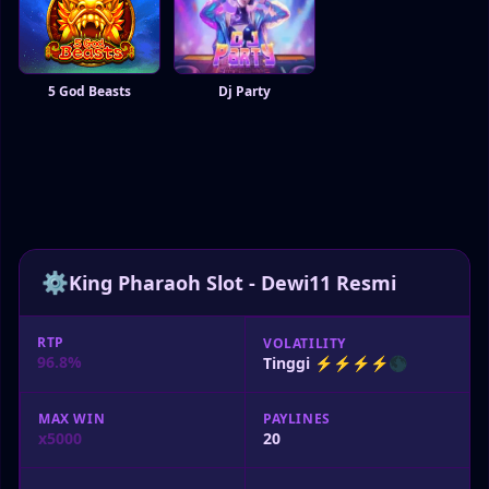
Dj Party
5 God Beasts
⚙️
King Pharaoh Slot - Dewi11 Resmi
RTP
VOLATILITY
96.8%
Tinggi ⚡⚡⚡⚡🌑
MAX WIN
PAYLINES
x5000
20