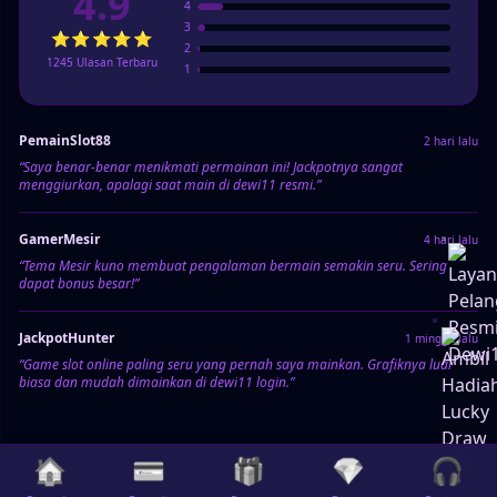
4.9
4
3
⭐⭐⭐⭐⭐
2
1245 Ulasan Terbaru
1
PemainSlot88
2 hari lalu
“Saya benar-benar menikmati permainan ini! Jackpotnya sangat
menggiurkan, apalagi saat main di dewi11 resmi.”
GamerMesir
4 hari lalu
“Tema Mesir kuno membuat pengalaman bermain semakin seru. Sering
dapat bonus besar!”
JackpotHunter
1 minggu lalu
“Game slot online paling seru yang pernah saya mainkan. Grafiknya luar
biasa dan mudah dimainkan di dewi11 login.”
🏠
💳
🎁
💎
🎧