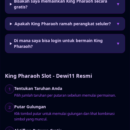
Bisakah saya memainkan King Pharaoh secara
▼
gratis?
Apakah King Pharaoh ramah perangkat seluler?
▼
Di mana saya bisa login untuk bermain King
▼
Pharaoh?
King Pharaoh Slot - Dewi11 Resmi
Tentukan Taruhan Anda
1
Pilih jumlah taruhan per putaran sebelum memulai permainan.
Putar Gulungan
2
Klik tombol putar untuk memulai gulungan dan lihat kombinasi
simbol yang muncul.