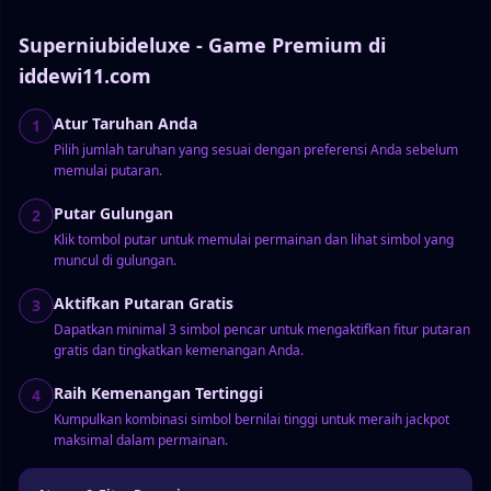
Superniubideluxe - Game Premium di
iddewi11.com
Atur Taruhan Anda
1
Pilih jumlah taruhan yang sesuai dengan preferensi Anda sebelum
memulai putaran.
Putar Gulungan
2
Klik tombol putar untuk memulai permainan dan lihat simbol yang
muncul di gulungan.
Aktifkan Putaran Gratis
3
Dapatkan minimal 3 simbol pencar untuk mengaktifkan fitur putaran
gratis dan tingkatkan kemenangan Anda.
Raih Kemenangan Tertinggi
4
Kumpulkan kombinasi simbol bernilai tinggi untuk meraih jackpot
maksimal dalam permainan.