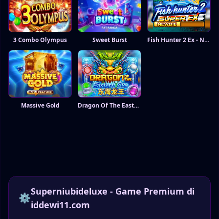
3 Combo Olympus
Sweet Burst
Fish Hunter 2 Ex - Newbie
Massive Gold
Dragon Of The Eastern Sea
Superniubideluxe - Game Premium di
⚙️
iddewi11.com