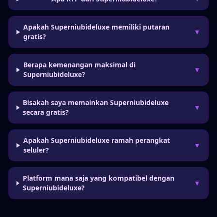
Apakah Superniubideluxe memiliki putaran
▼
gratis?
Berapa kemenangan maksimal di
▼
Superniubideluxe?
Bisakah saya memainkan Superniubideluxe
▼
secara gratis?
Apakah Superniubideluxe ramah perangkat
▼
seluler?
Platform mana saja yang kompatibel dengan
▼
Superniubideluxe?