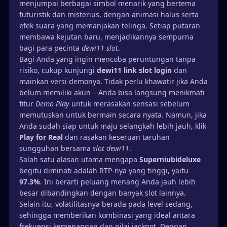
menjumpai berbagai simbol menarik yang bertema
futuristik dan misterius, dengan animasi halus serta
efek suara yang memanjakan telinga. Setiap putaran
membawa kejutan baru, menjadikannya sempurna
bagi para pecinta
dewi11 slot
.
Bagi Anda yang ingin mencoba peruntungan tanpa
risiko, cukup kunjungi
dewi11 link slot login
dan
mainkan versi demonya. Tidak perlu khawatir jika Anda
belum memiliki akun – Anda bisa langsung menikmati
fitur
Demo Play
untuk merasakan sensasi sebelum
memutuskan untuk bermain secara nyata. Namun, jika
Anda sudah siap untuk maju selangkah lebih jauh, klik
Play for Real
dan rasakan keseruan taruhan
sungguhan bersama
slot dewi11
.
Salah satu alasan utama mengapa
Superniubideluxe
begitu diminati adalah RTP-nya yang tinggi, yaitu
97.3%
. Ini berarti peluang menang Anda jauh lebih
besar dibandingkan dengan banyak slot lainnya.
Selain itu, volatilitasnya berada pada level sedang,
sehingga memberikan kombinasi yang ideal antara
frekuensi kemenangan dan nilai jackpot. Dengan