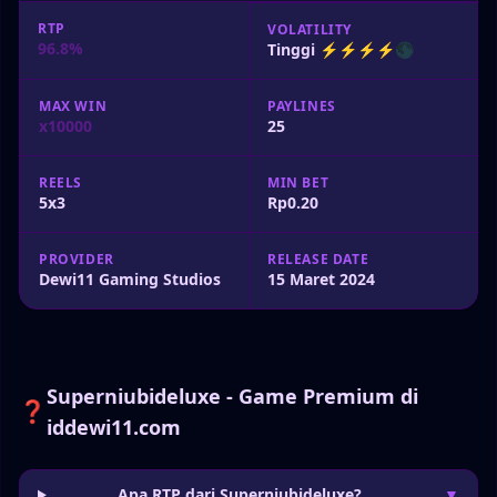
RTP
VOLATILITY
96.8%
Tinggi ⚡⚡⚡⚡🌑
MAX WIN
PAYLINES
x10000
25
REELS
MIN BET
5x3
Rp0.20
PROVIDER
RELEASE DATE
Dewi11 Gaming Studios
15 Maret 2024
Superniubideluxe - Game Premium di
❓
iddewi11.com
Apa RTP dari Superniubideluxe?
▼